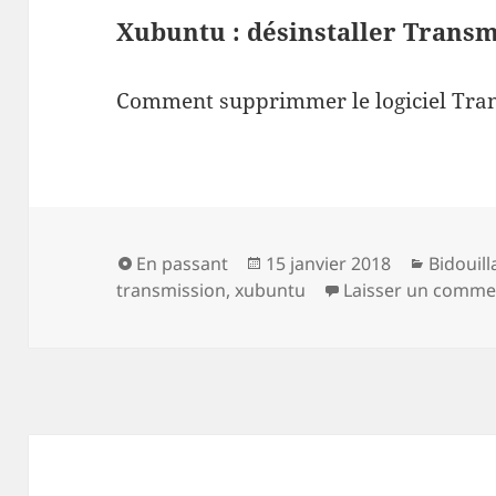
Xubuntu : désinstaller Transm
Comment supprimmer le logiciel Tran
Format
Publié
Catégor
En passant
15 janvier 2018
Bidouil
le
transmission
,
xubuntu
Laisser un comme