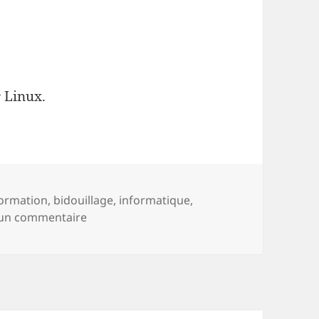
r Linux.
ormation
,
bidouillage
,
informatique
,
sur Linux sur le tard
 un commentaire