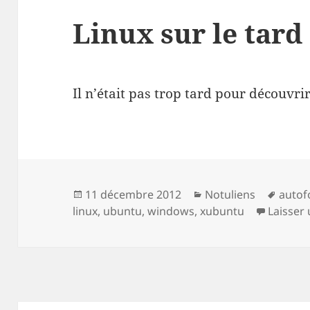
Linux sur le tard
Il n’était pas trop tard pour découvri
Publié
Catégories
Mots-
11 décembre 2012
Notuliens
autof
le
clés
linux
,
ubuntu
,
windows
,
xubuntu
Laisser