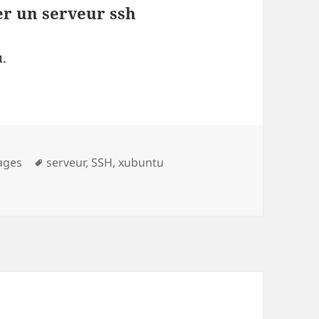
er un serveur ssh
u.
ies
Mots-
lages
serveur
,
SSH
,
xubuntu
aller et démarrer un serveur ssh
clés