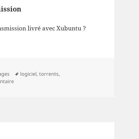
ission
smission livré avec Xubuntu ?
ies
Mots-
lages
logiciel
,
torrents
,
sur Xubuntu : désinstaller Transmission
clés
ntaire