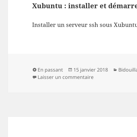
Xubuntu : installer et démarr
Installer un serveur ssh sous Xubunt
Format
Publié
Catégor
En passant
15 janvier 2018
Bidouil
le
sur Xubuntu : inst
Laisser un commentaire