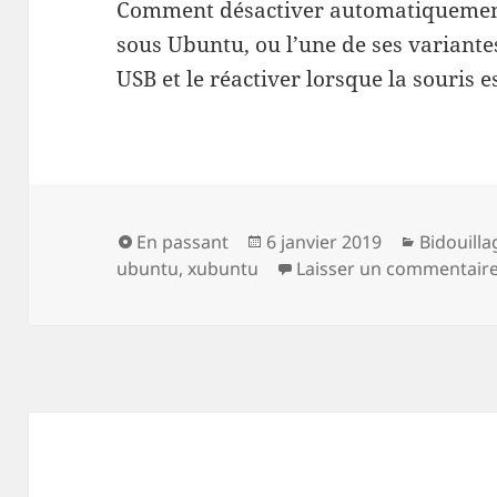
Comment désactiver automatiquement
sous Ubuntu, ou l’une de ses variant
USB et le réactiver lorsque la souris 
Format
Publié
Catégori
En passant
6 janvier 2019
Bidouilla
le
ubuntu
,
xubuntu
Laisser un commentair