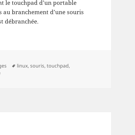
 le touchpad d’un portable
es au branchement d’une souris
est débranchée.
es
Mots-
ges
linux
,
souris
,
touchpad
,
sur Désactiver le pavé tactile lorsqu’une souris USB est br
clés
e