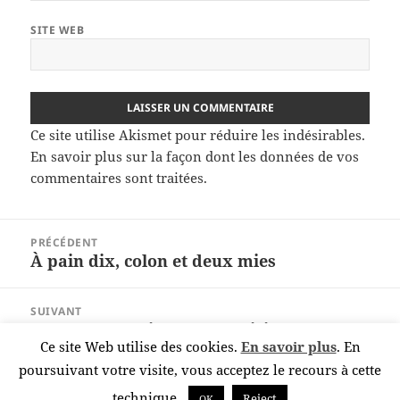
SITE WEB
Ce site utilise Akismet pour réduire les indésirables.
En savoir plus sur la façon dont les données de vos
commentaires sont traitées
.
Navigation
PRÉCÉDENT
de
À pain dix, colon et deux mies
Article
l’article
précédent :
SUIVANT
Un documentaire sans pesticides pour
Article
Ce site Web utilise des cookies.
En savoir plus
. En
petits et grands disponible en DVD
suivant :
poursuivant votre visite, vous acceptez le recours à cette
technique.
Reject
OK
Publié sur
azurs point net