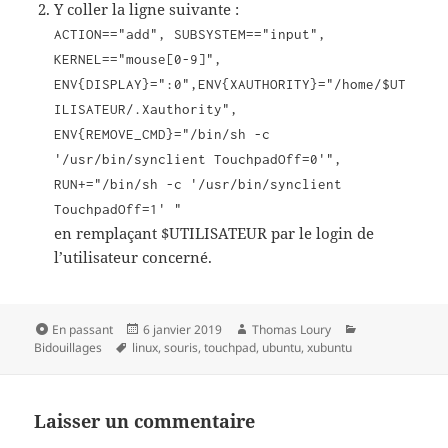
Y coller la ligne suivante :
ACTION=="add", SUBSYSTEM=="input",
KERNEL=="mouse[0-9]",
ENV{DISPLAY}=":0",ENV{XAUTHORITY}="/home/$UT
ILISATEUR/.Xauthority",
ENV{REMOVE_CMD}="/bin/sh -c
'/usr/bin/synclient TouchpadOff=0'",
RUN+="/bin/sh -c '/usr/bin/synclient
TouchpadOff=1' "
en remplaçant $UTILISATEUR par le login de
l’utilisateur concerné.
Format
Publié
Auteur
Catégories
En passant
6 janvier 2019
Thomas Loury
Mots-
le
Bidouillages
linux
,
souris
,
touchpad
,
ubuntu
,
xubuntu
clés
Laisser un commentaire