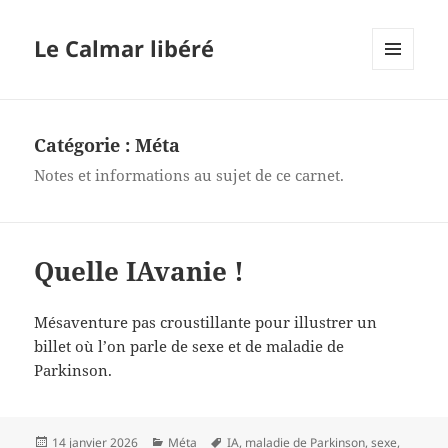
Le Calmar libéré
MENU
ET
WIDGETS
Catégorie :
Méta
Notes et informations au sujet de ce carnet.
Quelle IAvanie !
Mésaventure pas croustillante pour illustrer un
billet où l’on parle de sexe et de maladie de
Parkinson.
Publié
Catégories
Mots-
14 janvier 2026
Méta
IA
,
maladie de Parkinson
,
sexe
,