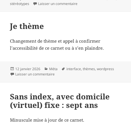
le
clés
sur Quelle IAvanie !
stéréotypes
Laisser un commentaire
Je thème
Changement de thème et appel à confirmer
l’accessibilité de ce carnet ou à s’en plaindre.
Publié
Catégories
Mots-
12 janvier 2026
Méta
interface
,
thèmes
,
wordpress
le
sur Je thème
clés
Laisser un commentaire
Sans index, avec domicile
(virtuel) fixe : sept ans
Minuscule mise à jour de ce carnet.