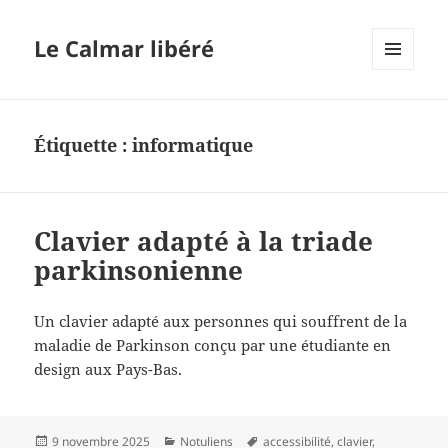
Le Calmar libéré
MENU
ET
WIDGETS
Étiquette :
informatique
Clavier adapté à la triade
parkinsonienne
Un clavier adapté aux personnes qui souffrent de la
maladie de Parkinson conçu par une étudiante en
design aux Pays-Bas.
Publié
Catégories
Mots-
9 novembre 2025
Notuliens
accessibilité
,
clavier
,