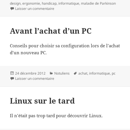
le
clés
design
,
ergonomie
,
handicap
,
informatique
,
maladie de Parkinson
sur Clavier adapté à la triade parkinsonienne
Laisser un commentaire
Avant l’achat d’un PC
Conseils pour choisir sa configuration lors de l’achat
d’un nouveau PC.
Publié
Catégories
Mots-
24 décembre 2012
Notuliens
achat
,
informatique
,
pc
le
sur Avant l’achat d’un PC
clés
Laisser un commentaire
Linux sur le tard
Il n’était pas trop tard pour découvrir Linux.