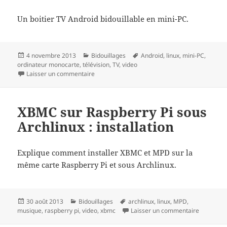
Un boitier TV Android bidouillable en mini-PC.
Publié
Catégories
Mots-
4 novembre 2013
Bidouillages
Android
,
linux
,
mini-PC
,
le
clés
ordinateur monocarte
,
télévision
,
TV
,
video
sur Nouveau joujou : Minix Neo X5
Laisser un commentaire
XBMC sur Raspberry Pi sous
Archlinux : installation
Explique comment installer XBMC et MPD sur la
même carte Raspberry Pi et sous Archlinux.
Publié
Catégories
Mots-
30 août 2013
Bidouillages
archlinux
,
linux
,
MPD
,
le
clés
sur XBMC s
musique
,
raspberry pi
,
video
,
xbmc
Laisser un commentaire