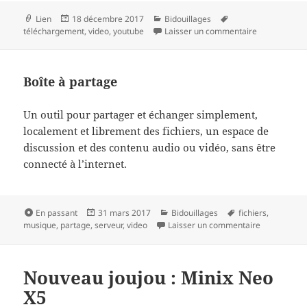
Format
Publié
Catégories
Mots-
Lien
18 décembre 2017
Bidouillages
le
clés
sur Télécharg
téléchargement
,
video
,
youtube
Laisser un commentaire
Boîte à partage
Un outil pour partager et échanger simplement,
localement et librement des fichiers, un espace de
discussion et des contenu audio ou vidéo, sans être
connecté à l’internet.
Format
Publié
Catégories
Mots-
En passant
31 mars 2017
Bidouillages
fichiers
,
le
clés
sur Boîte à 
musique
,
partage
,
serveur
,
video
Laisser un commentaire
Nouveau joujou : Minix Neo
X5