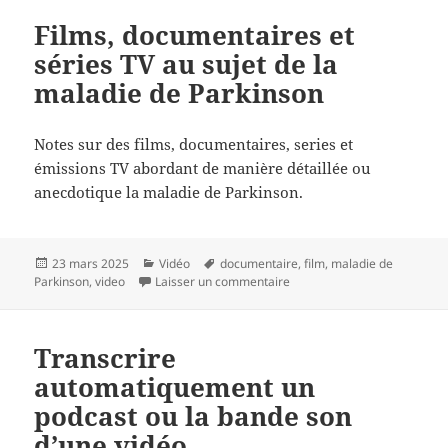
Films, documentaires et
séries TV au sujet de la
maladie de Parkinson
Notes sur des films, documentaires, series et
émissions TV abordant de manière détaillée ou
anecdotique la maladie de Parkinson.
Publié
Catégories
Mots-
23 mars 2025
Vidéo
documentaire
,
film
,
maladie de
le
clés
sur Films, documentaires et 
Parkinson
,
video
Laisser un commentaire
Transcrire
automatiquement un
podcast ou la bande son
d’une vidéo