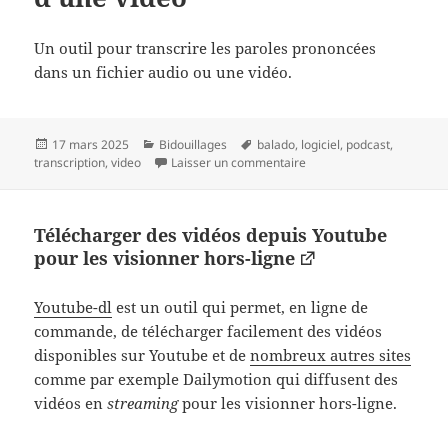
Un outil pour transcrire les paroles prononcées
dans un fichier audio ou une vidéo.
Publié
Catégories
Mots-
17 mars 2025
Bidouillages
balado
,
logiciel
,
podcast
,
le
clés
sur Transcrire automatiq
transcription
,
video
Laisser un commentaire
Télécharger des vidéos depuis Youtube
pour les visionner hors-ligne
Youtube-dl
est un outil qui permet, en ligne de
commande, de télécharger facilement des vidéos
disponibles sur Youtube et de
nombreux autres sites
comme par exemple Dailymotion qui diffusent des
vidéos en
streaming
pour les visionner hors-ligne.