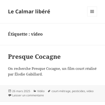
Le Calmar libéré
MENU
ET
WIDGETS
Étiquette :
video
Presque Cocagne
On recherche Presque Cocagne, un film court réalisé
par Élodie Gabillard.
Publié
Catégories
Mots-
26 mars 2025
Vidéo
court-métrage
,
pesticides
,
video
le
sur Presque Cocagne
clés
Laisser un commentaire