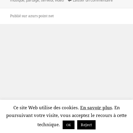
musique
,
partage
,
serveur
,
video
Laisser un commentaire
Publié sur
azurs point net
Ce site Web utilise des cookies.
En savoir plus
. En
poursuivant votre visite, vous acceptez le recours à cette
technique.
Reject
OK