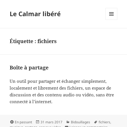
Le Calmar libéré
MENU
ET
WIDGETS
Étiquette :
fichiers
Boîte à partage
Un outil pour partager et échanger simplement,
localement et librement des fichiers, un espace de
discussion et des contenu audio ou vidéo, sans être
connecté à l’internet.
Format
Publié
Catégories
Mots-
En passant
31 mars 2017
Bidouillages
fichiers
,
le
clés
sur Boîte à 