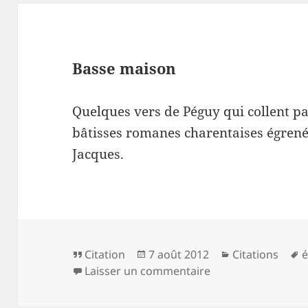
Basse maison
Quelques vers de Péguy qui collent
bâtisses romanes charentaises égrené
Jacques.
Format
Publié
Catégories
M
Citation
7 août 2012
Citations
é
le
sur Basse maison
c
Laisser un commentaire