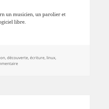
rn un musicien, un parolier et
giciel libre.
son
,
découverte
,
écriture
,
linux
,
sur Vincent Breton : une invitation à vivre heureu
mmentaire