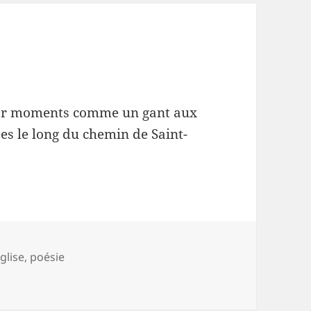
 par moments comme un gant aux
es le long du chemin de Saint-
ots-
glise
,
poésie
lés