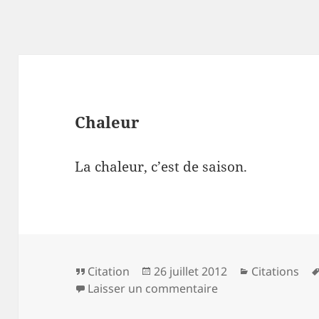
Chaleur
La chaleur, c’est de saison.
Format
Publié
Catégories
Citation
26 juillet 2012
Citations
le
sur Chaleur
Laisser un commentaire