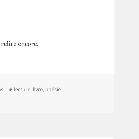
 relire encore.
ies
Mots-
ns
lecture
,
livre
,
poésie
es
clés