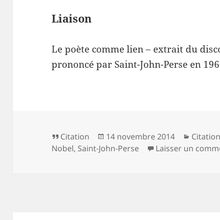
Liaison
Le poète comme lien – extrait du disc
prononcé par Saint-John-Perse en 196
Format
Publié
Catégor
Citation
14 novembre 2014
Citatio
le
Nobel
,
Saint-John-Perse
Laisser un comm