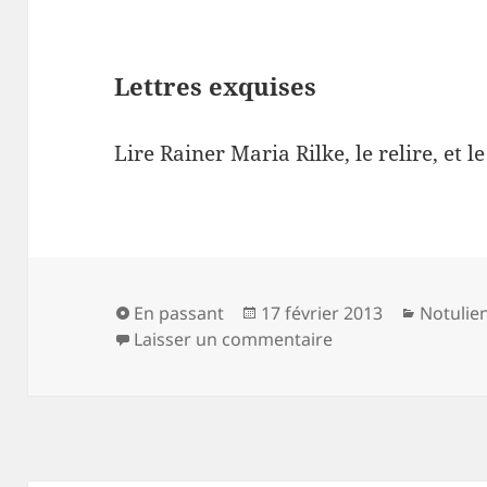
Lettres exquises
Lire Rainer Maria Rilke, le relire, et le
Format
Publié
Catégor
En passant
17 février 2013
Notulie
le
sur Lettres exquis
Laisser un commentaire