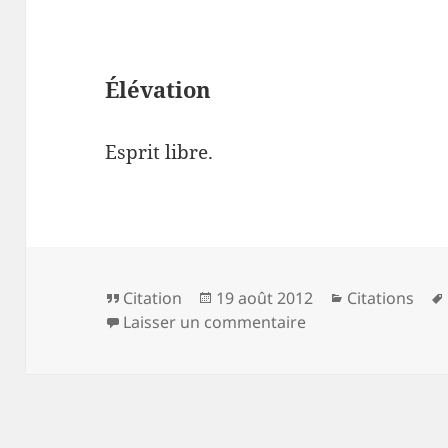
Élévation
Esprit libre.
Format
Publié
Catégories
Citation
19 août 2012
Citations
le
sur Élévation
Laisser un commentaire