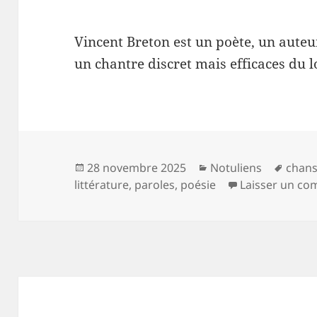
Vincent Breton est un poète, un auteu
un chantre discret mais efficaces du lo
Publié
Catégories
Mots-
28 novembre 2025
Notuliens
chan
le
clés
littérature
,
paroles
,
poésie
Laisser un co