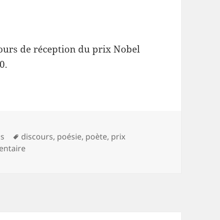
ours de réception du prix Nobel
0.
ies
Mots-
ns
discours
,
poésie
,
poète
,
prix
clés
sur Liaison
entaire