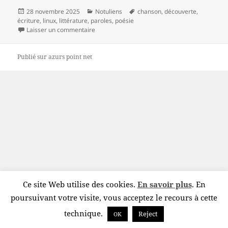
Publié
Catégories
Mots-
28 novembre 2025
Notuliens
chanson
,
découverte
,
le
clés
écriture
,
linux
,
littérature
,
paroles
,
poésie
sur Vincent Breton : une invitation à vivre heu
Laisser un commentaire
Publié sur
azurs point net
Ce site Web utilise des cookies.
En savoir plus
. En
poursuivant votre visite, vous acceptez le recours à cette
technique.
Reject
OK