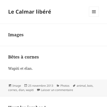
Le Calmar libéré
MENU
ET
WIDGETS
Images
Bêtes à cornes
Wapiti et élan.
Format
Publié
Catégories
Mots-
Image
25 novembre 2013
Photos
animal
,
bois
,
le
sur Bêtes à cornes
clés
cornes
,
élan
,
wapiti
Laisser un commentaire