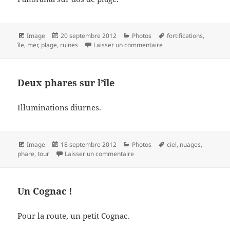
Format
Publié
Catégories
Mots-
Image
20 septembre 2012
Photos
fortifications
,
le
sur Affaire de druides
clés
île
,
mer
,
plage
,
ruines
Laisser un commentaire
Deux phares sur l’île
Illuminations diurnes.
Format
Publié
Catégories
Mots-
Image
18 septembre 2012
Photos
ciel
,
nuages
,
le
sur Deux phares sur l’île
clés
phare
,
tour
Laisser un commentaire
Un Cognac !
Pour la route, un petit Cognac.