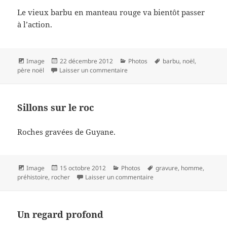
Le vieux barbu en manteau rouge va bientôt passer
à l’action.
Format
Publié
Catégories
Mots-
Image
22 décembre 2012
Photos
barbu
,
noël
,
le
sur L’attaque
clés
père noël
Laisser un commentaire
Sillons sur le roc
Roches gravées de Guyane.
Format
Publié
Catégories
Mots-
Image
15 octobre 2012
Photos
gravure
,
homme
,
le
sur Sillons sur le roc
clés
préhistoire
,
rocher
Laisser un commentaire
Un regard profond