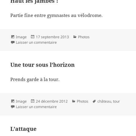
Haut les jambes !
Partie fine entre gymnastes au vélodrome.
Format
Publié
Catégories
Image
17 septembre 2013
Photos
le
sur Haut les jambes !
Laisser un commentaire
Une tour sous l’horizon
Prends garde à la tour.
Format
Publié
Catégories
Mots-
Image
24 décembre 2012
Photos
château
,
tour
le
sur Une tour sous l’horizon
clés
Laisser un commentaire
L’attaque