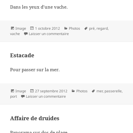
Dans les yeux d’une vache.
Format
Publié
Catégories
Mots-
Image
1 octobre 2012
Photos
pré
,
regard
,
le
sur Un regard profond
clés
vache
Laisser un commentaire
Estacade
Pour passer sur la mer.
Format
Publié
Catégories
Mots-
Image
27 septembre 2012
Photos
mer
,
passerelle
,
le
sur Estacade
clés
port
Laisser un commentaire
Affaire de druides
Panorama sur dos de plage.