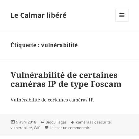
Le Calmar libéré
MENU
ET
WIDGETS
Étiquette :
vulnérabilité
Vulnérabilité de certaines
caméras IP de type Foscam
Vulnérabilité de certaines caméras IP.
Publié
Catégories
Mots-
9 avril 2018
Bidouillages
caméras IP
,
sécurité
,
le
clés
sur Vulnérabilité de certa
vulnérabilité
,
Wifi
Laisser un commentaire