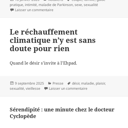
le
clés
pratique
,
intimité
,
maladie de Parkinson
,
sexe
,
sexualité
sur Sexe et maladie de Parkinson : quelques re
Laisser un commentaire
Le réchauffement
climatique n’y est sans
doute pour rien
Quand le désir s’invite à l’Ehpad.
Publié
Catégories
Mots-
9 septembre 2025
Presse
désir
,
maladie
,
plaisir
,
le
clés
sur Le réchauffement clim
sexualité
,
vieillesse
Laisser un commentaire
Sérendipité : une minute chez le docteur
Cyclopède