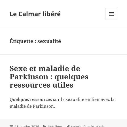
Le Calmar libéré
MENU
ET
WIDGETS
Étiquette :
sexualité
Sexe et maladie de
Parkinson : quelques
ressources utiles
Quelques ressources sur la sexualité en lien avec la
maladie de Parkinson.
Publié
Catégories
Mots-
18 janvier 2026
Notuliens
couple
,
famille
,
guide