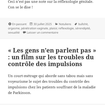
Ceci n’est pas une note sur la réflexologie génitale.
Con se le dise !
Format
Publié
Catégories
Mots-
En passant
30 juillet 2025
Notuliens
bullshit
,
le
clés
orgasme
,
pénétration vaginale
,
plaisir
,
reflexologie
,
sérendipité
,
sur Sérendipité : une minute chez l
sexualité
Laisser un commentaire
« Les gens n’en parlent pas »
: un film sur les troubles du
contrôle des impulsions
Un court-métrage qui aborde sans tabou mais sans
voyeurisme le sujet des troubles du contrôle des
impulsions chez les patients souffrant de la maladie
de Parkinson.