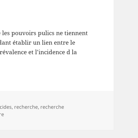
e les pouvoirs pulics ne tiennent
nt établir un lien entre le
prévalence et l’incidence d la
icides
,
recherche
,
recherche
sur Prendre en compte les données scientifiques pour p
re