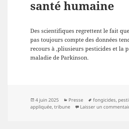
santé humaine
Des scientifiques regrettent le fait qu
pas toujours compte des données tenda
recours à ,pliusieurs pesticides et la 
maladie de Parkinson.
Publié
Catégories
Mots-
4 juin 2025
Presse
fongicides
,
pest
le
clés
appliquée
,
tribune
Laisser un commentai