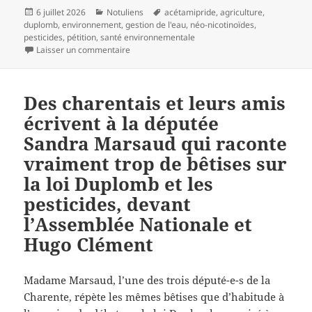
Publié
Catégories
Mots-
6 juillet 2026
Notuliens
acétamipride
,
agriculture
,
le
clés
duplomb
,
environnement
,
gestion de l'eau
,
néo-nicotinoïdes
,
pesticides
,
pétition
,
santé environnementale
sur Parle à Duplomb ma tête est malade (le ret
Laisser un commentaire
Des charentais et leurs amis
écrivent à la députée
Sandra Marsaud qui raconte
vraiment trop de bêtises sur
la loi Duplomb et les
pesticides, devant
l’Assemblée Nationale et
Hugo Clément
Madame Marsaud, l’une des trois député-e-s de la
Charente, répète les mêmes bêtises que d’habitude à