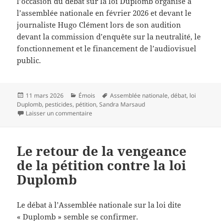
l’occasion du débat sur la loi Duplomb organisé à
l’assemblée nationale en février 2026 et devant le
journaliste Hugo Clément lors de son audition
devant la commission d’enquête sur la neutralité, le
fonctionnement et le financement de l’audiovisuel
public.
Publié
Catégories
Mots-
11 mars 2026
Émois
Assemblée nationale
,
débat
,
loi
le
clés
Duplomb
,
pesticides
,
pétition
,
Sandra Marsaud
sur Des charentais et leurs amis écrivent à la
Laisser un commentaire
Le retour de la vengeance
de la pétition contre la loi
Duplomb
Le débat à l’Assemblée nationale sur la loi dite
« Duplomb » semble se confirmer.