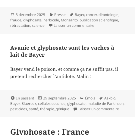
Publié
Catégories
Mots-
3 décembre 2025
Presse
Bayer
,
cancer
,
déontologie
,
le
clés
fraude
,
glyphosate
,
herbicide
,
Monsanto
,
publication scientifique
,
sur Vieille mauvaise sci
rétractation
,
science
Laisser un commentaire
Avanie et glyphosate sont les vaches à
lait de Bayer
Bayer vend le poison, et comme ça ne suffit pas, il
prétend rechercher l’antidote. Malin !
Format
Publié
Catégories
Mots-
En passant
29 septembre 2025
Émois
Askbio
,
le
clés
Bayer
,
Bluerock
,
cellules souches
,
glyphosate
,
maladie de Parkinson
,
sur Avani
pesticides
,
santé
,
thérapie_génique
Laisser un commentaire
Glyphosate : France