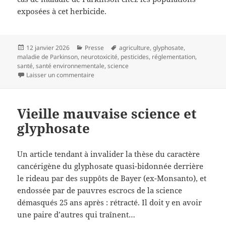
exposées à cet herbicide.
Publié
Catégories
Mots-
12 janvier 2026
Presse
agriculture
,
glyphosate
,
le
clés
maladie de Parkinson
,
neurotoxicité
,
pesticides
,
réglementation
,
santé
,
santé environnementale
,
science
sur Glyphosate et maladie de Parkinson : quelle 
Laisser un commentaire
Vieille mauvaise science et
glyphosate
Un article tendant à invalider la thèse du caractère
cancérigène du glyphosate quasi-bidonnée derrière
le rideau par des suppôts de Bayer (ex-Monsanto), et
endossée par de pauvres escrocs de la science
démasqués 25 ans après : rétracté. Il doit y en avoir
une paire d’autres qui traînent…