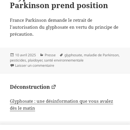
Parkinson prend position
France Parkinson demande le retrait de
l’autorisation du glyphosate en vertu du principe de
précaution.
Publié
Catégories
Mots-
10 avril 2025
Presse
glyphosate
,
maladie de Parkinson
,
le
clés
pesticides
,
plaidoyer
,
santé environnementale
sur Glyphosate : France Parkinson prend positi
Laisser un commentaire
Déconstruction
Glyphosate : une désinformation que vous avalez
dès le matin
Format
Publié
Catégories
Mots-
Lien
17 octobre 2017
Notuliens
glyphosate
,