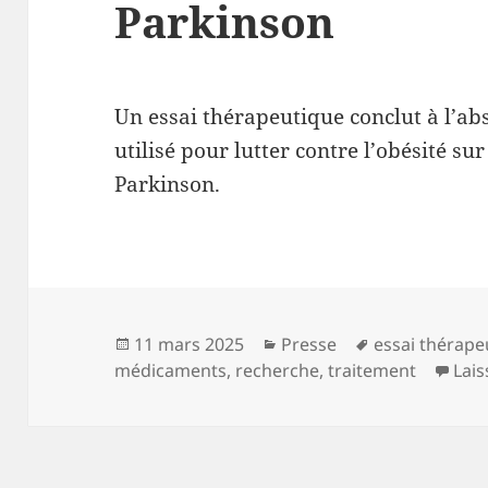
Parkinson
Un essai thérapeutique conclut à l’a
utilisé pour lutter contre l’obésité su
Parkinson.
Publié
Catégories
Mots-
11 mars 2025
Presse
essai thérape
le
clés
médicaments
,
recherche
,
traitement
Lai