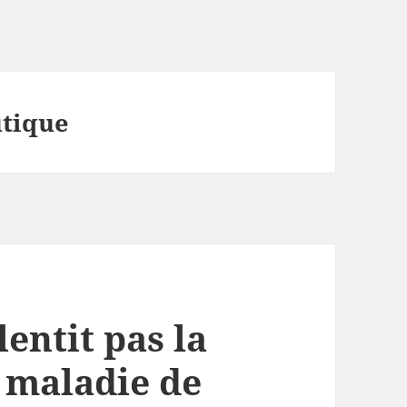
utique
entit pas la
a maladie de