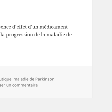
bsence d’effet d’un médicament
r la progression de la maladie de
utique
,
maladie de Parkinson
,
sur L’exenatide ne ralentit pas la prog
sser un commentaire