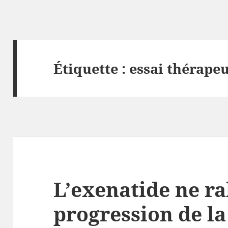
Étiquette :
essai thérape
L’exenatide ne ral
progression de l