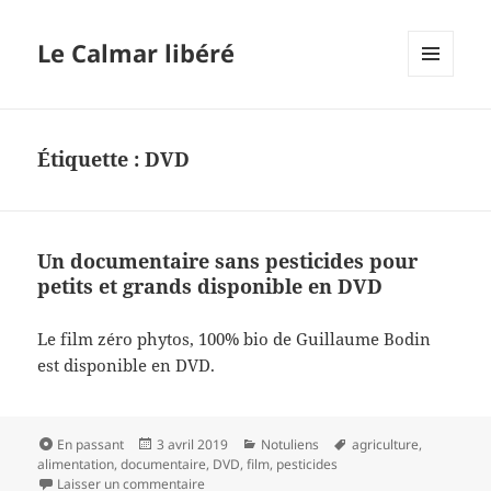
Le Calmar libéré
MENU
ET
WIDGETS
Étiquette :
DVD
Un documentaire sans pesticides pour
petits et grands disponible en DVD
Le film zéro phytos, 100% bio de Guillaume Bodin
est disponible en DVD.
Format
Publié
Catégories
Mots-
En passant
3 avril 2019
Notuliens
agriculture
,
le
clés
alimentation
,
documentaire
,
DVD
,
film
,
pesticides
sur Un documentaire sans pesticides pour peti
Laisser un commentaire