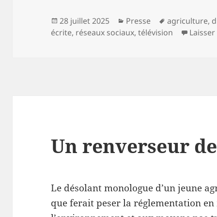
Publié
Catégories
Mots-
28 juillet 2025
Presse
agriculture
,
d
le
clés
écrite
,
réseaux sociaux
,
télévision
Laisse
Un renverseur de
Le désolant monologue d’un jeune agr
que ferait peser la réglementation en