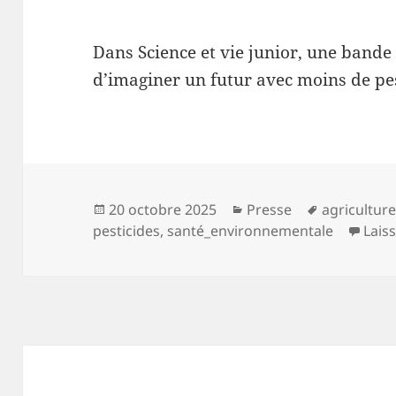
Dans Science et vie junior, une bande
d’imaginer un futur avec moins de pes
Publié
Catégories
Mots-
20 octobre 2025
Presse
agricultur
le
clés
pesticides
,
santé_environnementale
Lais