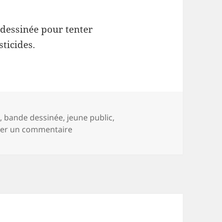
 dessinée pour tenter
ticides.
e
,
bande dessinée
,
jeune public
,
sur Un avenir sans pesticides pour nos 
ser un commentaire