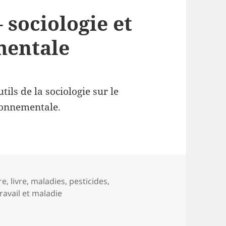
 sociologie et
mentale
tils de la sociologie sur le
ronnementale.
re
,
livre
,
maladies
,
pesticides
,
travail et maladie
el – sociologie et santé environnementale