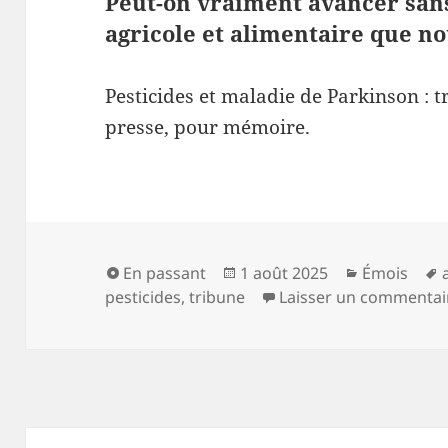
Peut-on vraiment avancer san
agricole et alimentaire que no
Pesticides et maladie de Parkinson : t
presse, pour mémoire.
Format
Publié
Catégories
En passant
1 août 2025
Émois
le
pesticides
,
tribune
Laisser un commentai