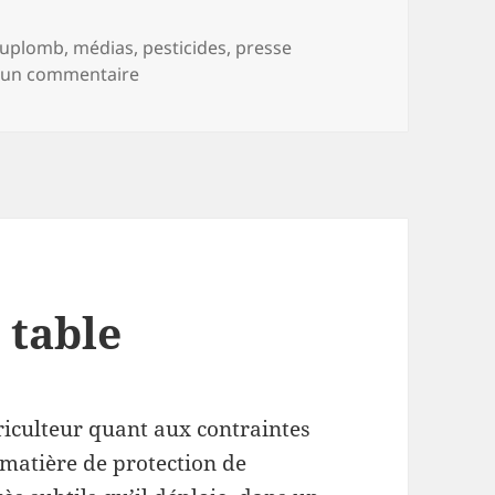
uplomb
,
médias
,
pesticides
,
presse
sur Pétition contre la loi Duplomb : silence
r un commentaire
 table
iculteur quant aux contraintes
 matière de protection de