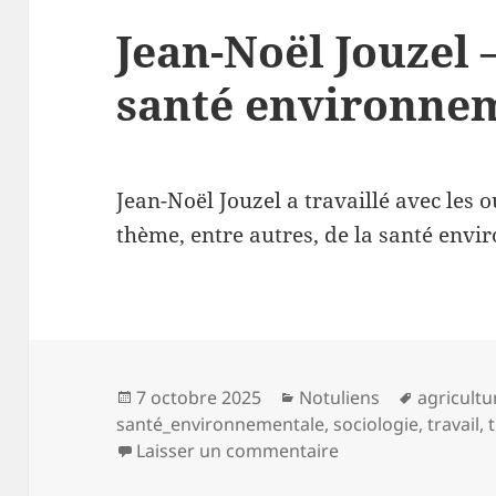
Jean-Noël Jouzel –
santé environne
Jean-Noël Jouzel a travaillé avec les ou
thème, entre autres, de la santé envi
Publié
Catégories
Mots-
7 octobre 2025
Notuliens
agricultu
le
clés
santé_environnementale
,
sociologie
,
travail
,
sur Jean-Noël Jouz
Laisser un commentaire