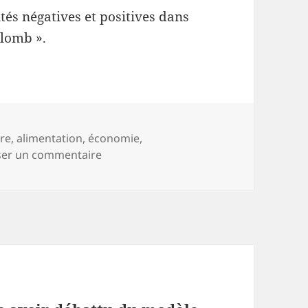
ités négatives et positives dans
plomb ».
ure
,
alimentation
,
économie
,
sur Débat à venir sur la loi Duplomb : 
ser un commentaire