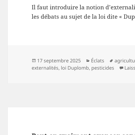
Il faut introduire la notion d’external
les débats au sujet de la loi dite « Du
Publié
Catégories
Mots-
17 septembre 2025
Éclats
agricult
le
clés
externalités
,
loi Duplomb
,
pesticides
Lais