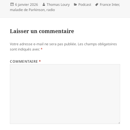
Publié
Auteur
Catégories
Mots-
6 janvier 2026
Thomas Loury
Podcast
France Inter
,
le
clés
maladie de Parkinson
,
radio
Laisser un commentaire
Votre adresse e-mail ne sera pas publiée.
Les champs obligatoires
sont indiqués avec
*
COMMENTAIRE
*