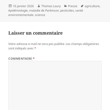
Publié
Auteur
Catégories
Mots-
16 janvier 2026
Thomas Loury
Presse
agriculture
,
le
clés
épidémiologie
,
maladie de Parkinson
,
pesticides
,
santé
environnementale
,
science
Laisser un commentaire
Votre adresse e-mail ne sera pas publiée.
Les champs obligatoires
sont indiqués avec
*
COMMENTAIRE
*