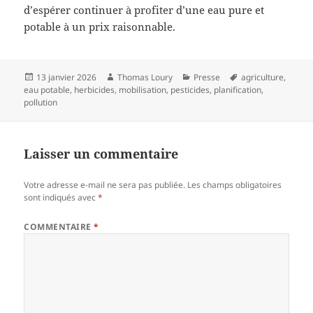
d’espérer continuer à profiter d’une eau pure et
potable à un prix raisonnable.
Publié
Auteur
Catégories
Mots-
13 janvier 2026
Thomas Loury
Presse
agriculture
,
le
clés
eau potable
,
herbicides
,
mobilisation
,
pesticides
,
planification
,
pollution
Laisser un commentaire
Votre adresse e-mail ne sera pas publiée.
Les champs obligatoires
sont indiqués avec
*
COMMENTAIRE
*