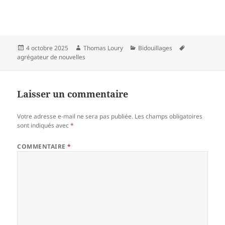
Publié
Auteur
Catégories
Mots-
4 octobre 2025
Thomas Loury
Bidouillages
le
clés
agrégateur de nouvelles
Laisser un commentaire
Votre adresse e-mail ne sera pas publiée.
Les champs obligatoires
sont indiqués avec
*
COMMENTAIRE
*