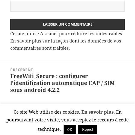
Ce site utilise Akismet pour réduire les indésirables.
En savoir plus sur la façon dont les données de vos
commentaires sont traitées
.
Navigation
PRÉCÉDENT
de
FreeWifi_Secure : configurer
Article
l’article
l’identification automatique EAP / SIM
précédent :
sous android 4.2.2
SUIVANT
Ce site Web utilise des cookies.
En savoir plus
. En
Zazaremote, mode d’emploi
Article
poursuivant votre visite, vous acceptez le recours à cette
suivant :
technique.
Reject
OK
Publié sur
azurs point net