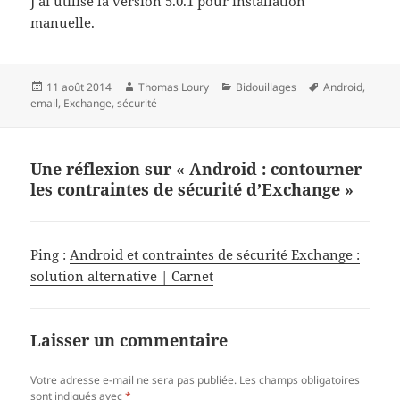
J’ai utilisé la version 5.0.1 pour installation
manuelle.
Publié
Auteur
Catégories
Mots-
11 août 2014
Thomas Loury
Bidouillages
Android
,
le
clés
email
,
Exchange
,
sécurité
Une réflexion sur « Android : contourner
les contraintes de sécurité d’Exchange »
Ping :
Android et contraintes de sécurité Exchange :
solution alternative | Carnet
Laisser un commentaire
Votre adresse e-mail ne sera pas publiée.
Les champs obligatoires
sont indiqués avec
*