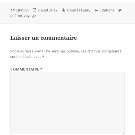
Format
Publié
Auteur
Catégories
Mots-
Citation
2 août 2012
Thomas Loury
Citations
le
clés
poème
,
voyage
Laisser un commentaire
Votre adresse e-mail ne sera pas publiée.
Les champs obligatoires
sont indiqués avec
*
COMMENTAIRE
*