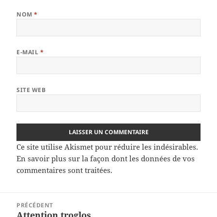
NOM
*
E-MAIL
*
SITE WEB
Ce site utilise Akismet pour réduire les indésirables.
En savoir plus sur la façon dont les données de vos
commentaires sont traitées
.
Navigation
PRÉCÉDENT
de
Attention troglos
Article